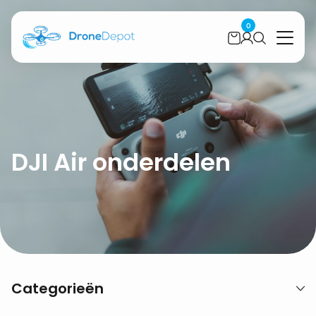
0
DJI Air onderdelen
Categorieën