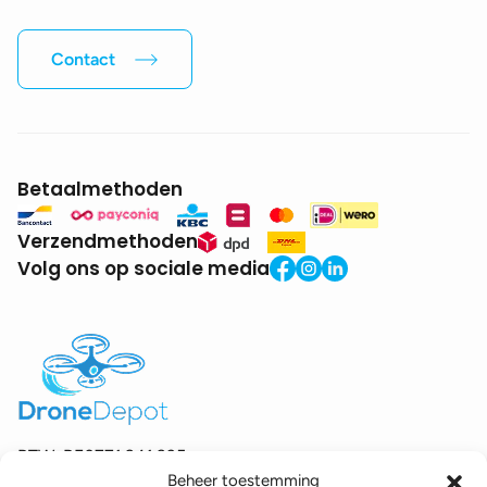
Contact
Betaalmethoden
Verzendmethoden
Volg ons op sociale media
BTW:
BE0771.941.935
Beheer toestemming