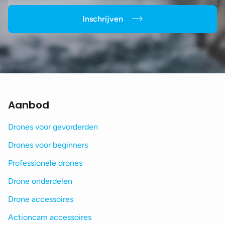
Inschrijven
Aanbod
Drones voor gevorderden
Drones voor beginners
Professionele drones
Drone onderdelen
Drone accessoires
Actioncam accessoires