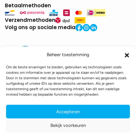
Betaalmethoden
Verzendmethoden
Volg ons op sociale media
Beheer toestemming
Om de beste ervaringen te bieden, gebruiken wij technologieën zoals
cookies om informatie over je apparaat op te slaan en/of te raadplegen.
Door in te stemmen met deze technologieën kunnen wij gegevens zoals
BTW:
BE0771.941.935
surfgedrag of unieke ID's op deze website verwerken. Als je geen
© 2025 DroneDepot. Alle rechten voorbehouden.
toestemming geeft of uw toestemming intrekt, kan dit een nadelige
invloed hebben op bepaalde functies en mogelijkheden.
Recyclagebijdrage
Retourbeleid
Betaalinformatie
Verzendinformatie
Toegankelijkheidsverklaring
Accepteren
Cookie policy
Privacy policy
Algemene voorwaarden
Bekijk voorkeuren
webshop gemaakt door
conversal