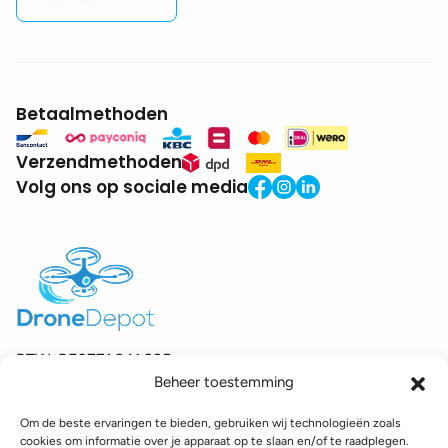
Betaalmethoden
Verzendmethoden
Volg ons op sociale media
BTW:
BE0771.941.935
Beheer toestemming
© 2025 DroneDepot. Alle rechten voorbehouden.
Om de beste ervaringen te bieden, gebruiken wij technologieën zoals
Recyclagebijdrage
Retourbeleid
Betaalinformatie
cookies om informatie over je apparaat op te slaan en/of te raadplegen.