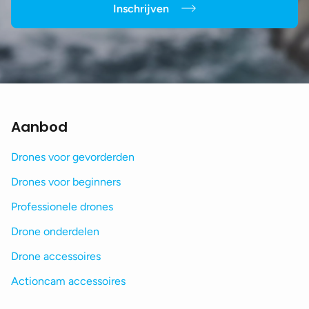
Inschrijven
Aanbod
Drones voor gevorderden
Drones voor beginners
Professionele drones
Drone onderdelen
Drone accessoires
Actioncam accessoires