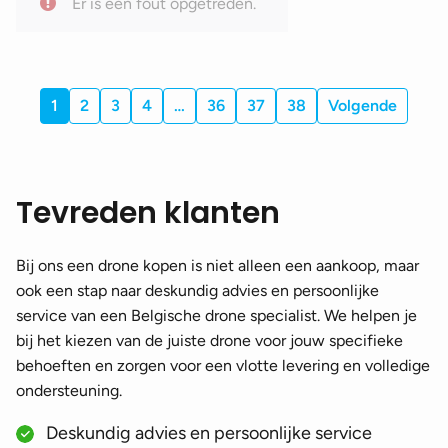
Er is een fout opgetreden.
DJI Mavic 2 Zoom accessoires
(70)
DJI Mavic 2 Enterprise accessoires
(73)
DJI Mavic 3 accessoires
(135)
1
2
3
4
…
36
37
38
Volgende
DJI Mavic 3 Classic accessoires
(130)
DJI Mavic 3 Pro accessoires
(135)
Tevreden klanten
DJI Mavic 3T/E accessoires
(75)
DJI Mavic 2 Air accessoires
(89)
Bij ons een drone kopen is niet alleen een aankoop, maar
DJI Mavic 4 Pro accessoires
(109)
ook een stap naar deskundig advies en persoonlijke
service van een Belgische drone specialist. We helpen je
DJI Mavic 2 accessoires
(70)
bij het kiezen van de juiste drone voor jouw specifieke
DJI Air accessoires
(174)
behoeften en zorgen voor een vlotte levering en volledige
ondersteuning.
DJI Air accessoires
(64)
DJI Air 2 accessoires
(100)
Deskundig advies en persoonlijke service