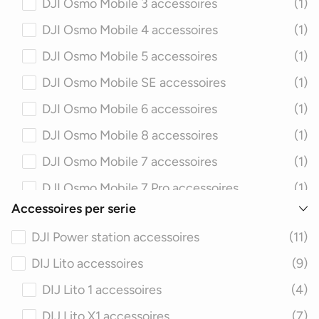
DJI Osmo Mobile 3 accessoires
(1)
Drone bescherming
(100)
DJI Osmo Mobile 4 accessoires
(1)
Drone verlichting
(7)
DJI Osmo Mobile 5 accessoires
(1)
Drone Landing Gear
(30)
DJI Osmo Mobile SE accessoires
(1)
Drone tassen
(119)
DJI Osmo Mobile 6 accessoires
(1)
Drone kabels
(42)
DJI Osmo Mobile 8 accessoires
(1)
DJI Osmo Mobile 7 accessoires
(1)
DJI Osmo Mobile 7 Pro accessoires
(1)
Accessoires per serie
DJI Osmo Pocket accessoires
(6)
DJI Power station accessoires
(11)
DJI Osmo Pocket 1 accessoires
(6)
DIJ Lito accessoires
(9)
DJI Osmo Pocket 2 accessoires
(6)
DIJ Lito 1 accessoires
(4)
DJI Osmo Pocket 3 accessoires
(6)
DIJ Lito X1 accessoires
(7)