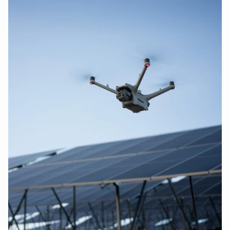
DJI Inspire 1 accessoires
(54)
DJI Inspire 2 accessoires
(63)
DJI Inspire 3 accessoires
(63)
DJI Agras accessoires
(64)
DJI Agras T50 accessoires
(59)
DJI Agras T25 accessoires
(60)
DJI Smart Controller accessoires
(34)