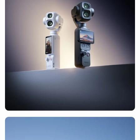
DJI FPV accessoires
(107)
DJI Matrice accessoires
(105)
DJI Matrice 3D accessoires
(57)
DJI Matrice 600 accessoires
(50)
DJI Matrice 200/210 accessoires
(51)
DJI Matrice 30/30T accessoires
(63)
DJI Matrice 4T/E accessoires
(71)
DJI Matrice 400 accessoires
(66)
DJI Matrice 350 accessoires
(64)
DJI Matrice 300 accessoires
(65)
DJI Spark accessoires
(59)
DJI Inspire accessoires
(75)