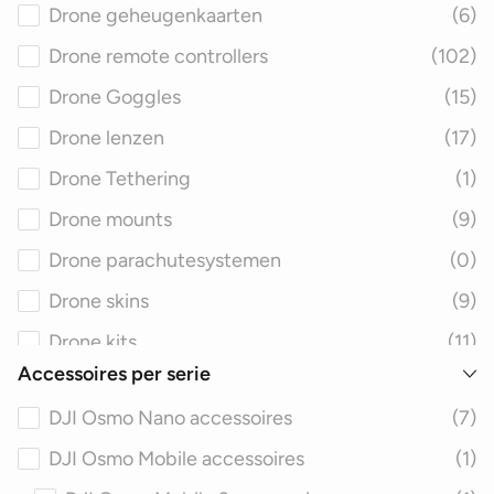
Drone geheugenkaarten
(6)
Drone remote controllers
(102)
Drone Goggles
(15)
Drone lenzen
(17)
Drone Tethering
(1)
Drone mounts
(9)
Drone parachutesystemen
(0)
Drone skins
(9)
Drone kits
(11)
Accessoires per serie
Drone filters
(28)
DJI Osmo Nano accessoires
(7)
Drone speakers
(3)
DJI Osmo Mobile accessoires
(1)
Drone care refresh
(37)