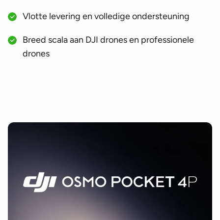
DJI Air 3 accessoires
(120)
Vlotte levering en volledige ondersteuning
DJI Air 3S accessoires
(116)
Breed scala aan DJI drones en professionele
DJI Air 2S accessoires
(94)
drones
DJI Phantom accessoires
(69)
DJI Phantom 4 accessoires
(64)
DJI Phantom 4RTK accessoires
(66)
DJI Phantom 3 accessoires
(58)
DJI Phantom 3 professional accessoires
(58)
DJI Avata accessoires
(130)
DJI Avata 360 accessoires
(8)
DJI Avata accessoires
(99)
DJI Avata 2 accessoires
(91)