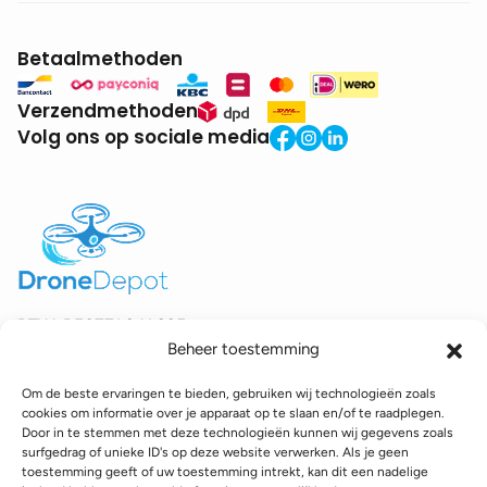
Betaalmethoden
Verzendmethoden
Volg ons op sociale media
BTW:
BE0771.941.935
Beheer toestemming
© 2025 DroneDepot. Alle rechten voorbehouden.
Om de beste ervaringen te bieden, gebruiken wij technologieën zoals
Recyclagebijdrage
Retourbeleid
Betaalinformatie
cookies om informatie over je apparaat op te slaan en/of te raadplegen.
Verzendinformatie
Toegankelijkheidsverklaring
Door in te stemmen met deze technologieën kunnen wij gegevens zoals
surfgedrag of unieke ID's op deze website verwerken. Als je geen
Cookie policy
Privacy policy
Algemene voorwaarden
toestemming geeft of uw toestemming intrekt, kan dit een nadelige