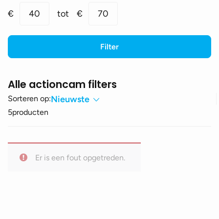
Min.
Max.
€
40
tot
€
70
prijs
prijs
Filter
Alle actioncam filters
Sorteren op:
Nieuwste
5
producten
Er is een fout opgetreden.