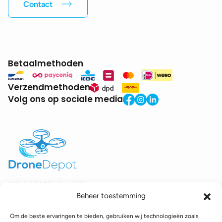
Contact
Betaalmethoden
Verzendmethoden
Volg ons op sociale media
BTW:
BE0771.941.935
Beheer toestemming
© 2025 DroneDepot. Alle rechten voorbehouden.
Om de beste ervaringen te bieden, gebruiken wij technologieën zoals
Recyclagebijdrage
Retourbeleid
Betaalinformatie