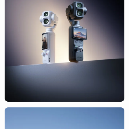
DJI Phantom 3 accessoires
(6)
DJI Phantom 3 professional accessoires
(6)
DJI Avata accessoires
(11)
DJI Avata accessoires
(8)
DJI Avata 2 accessoires
(6)
DJI FPV accessoires
(11)
DJI Matrice accessoires
(16)
DJI Matrice 3D accessoires
(9)
DJI Matrice 600 accessoires
(2)
DJI Matrice 200/210 accessoires
(2)
DJI Matrice 30/30T accessoires
(9)
DJI Matrice 4T/E accessoires
(5)