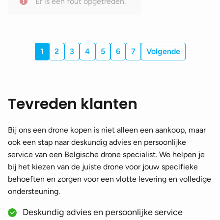
Er is een fout opgetreden.
DJI Tello accessoires
(5)
DJI Mavic accessoires
(42)
DJI Mavic Pro Platinum accessoires
(5)
1
2
3
4
5
6
7
Volgende
DJI Mavic Pro accessoires
(5)
DJI Mavic Air accessoires
(4)
Tevreden klanten
DJI Mavic 2 Pro accessoires
(10)
DJI Mavic 2 Zoom accessoires
(9)
Bij ons een drone kopen is niet alleen een aankoop, maar
DJI Mavic 2 Enterprise accessoires
(9)
ook een stap naar deskundig advies en persoonlijke
DJI Mavic 3 accessoires
(28)
service van een Belgische drone specialist. We helpen je
bij het kiezen van de juiste drone voor jouw specifieke
DJI Mavic 3 Classic accessoires
(27)
behoeften en zorgen voor een vlotte levering en volledige
DJI Mavic 3 Pro accessoires
(28)
ondersteuning.
DJI Mavic 3T/E accessoires
(10)
Deskundig advies en persoonlijke service