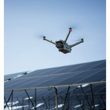
DJI Matrice 400 accessoires
(5)
DJI Matrice 350 accessoires
(10)
DJI Matrice 300 accessoires
(6)
DJI Spark accessoires
(3)
DJI Inspire accessoires
(11)
DJI Inspire 1 accessoires
(2)
DJI Inspire 2 accessoires
(4)
DJI Inspire 3 accessoires
(9)
DJI Agras accessoires
(12)
DJI Agras T50 accessoires
(10)
DJI Agras T25 accessoires
(11)
DJI Smart Controller accessoires
(9)