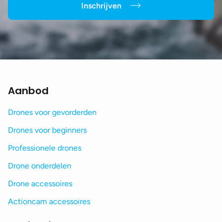
Inschrijven
Aanbod
Drones voor gevorderden
Drones voor beginners
Professionele drones
Drone onderdelen
Drone accessoires
Actioncam accessoires