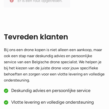
Er is een fout opgetreden.
DJI Phantom 4RTK accessoires
(2)
DJI Phantom 3 accessoires
(2)
DJI Phantom 3 professional accessoires
(2)
DJI Avata accessoires
(13)
Tevreden klanten
DJI Avata accessoires
(11)
DJI Avata 2 accessoires
(7)
Bij ons een drone kopen is niet alleen een aankoop, maar
ook een stap naar deskundig advies en persoonlijke
DJI FPV accessoires
(9)
service van een Belgische drone specialist. We helpen je
bij het kiezen van de juiste drone voor jouw specifieke
behoeften en zorgen voor een vlotte levering en volledige
ondersteuning.
Deskundig advies en persoonlijke service
Vlotte levering en volledige ondersteuning