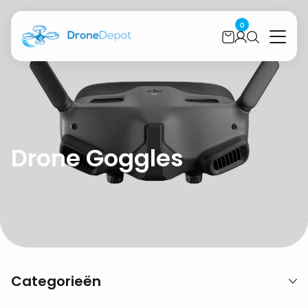
0
Drone Goggles
Categorieën