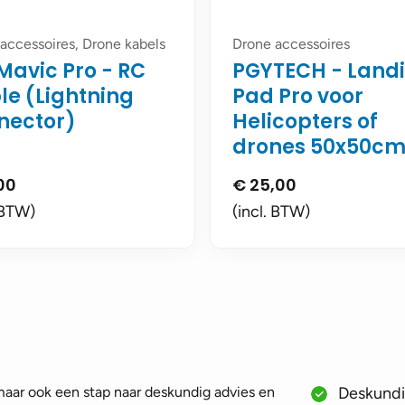
accessoires, Drone kabels
Drone accessoires
Mavic Pro - RC
PGYTECH - Land
le (Lightning
Pad Pro voor
nector)
Helicopters of
drones 50x50c
00
€
25,00
 BTW)
(incl. BTW)
 maar ook een stap naar deskundig advies en
Deskundig