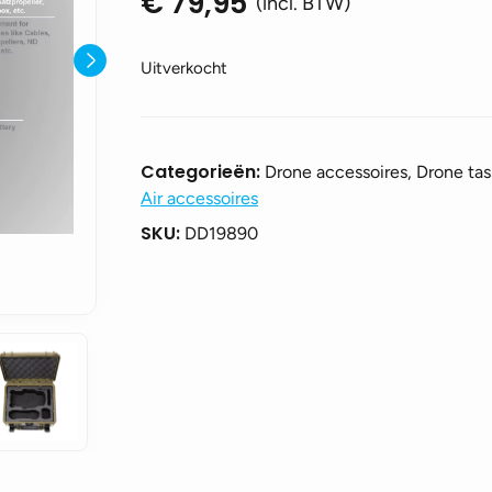
€
79,95
(incl. BTW)
Uitverkocht
Categorieën:
Drone accessoires, Drone ta
Air accessoires
SKU:
DD19890