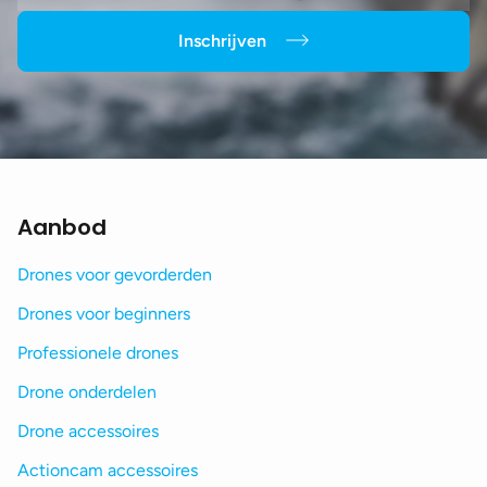
Inschrijven
Aanbod
Drones voor gevorderden
Drones voor beginners
Professionele drones
Drone onderdelen
Drone accessoires
Actioncam accessoires