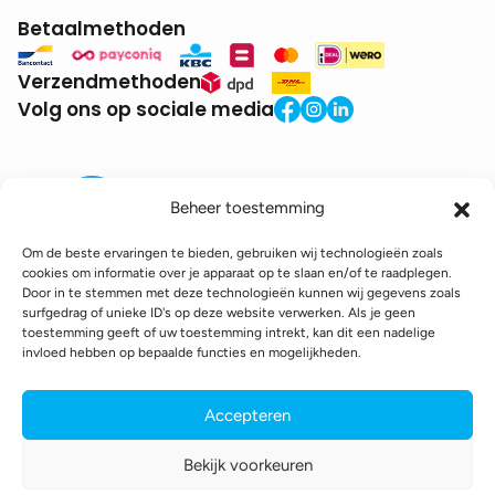
Betaalmethoden
Verzendmethoden
Volg ons op sociale media
Beheer toestemming
Om de beste ervaringen te bieden, gebruiken wij technologieën zoals
cookies om informatie over je apparaat op te slaan en/of te raadplegen.
Door in te stemmen met deze technologieën kunnen wij gegevens zoals
BTW:
BE0771.941.935
surfgedrag of unieke ID's op deze website verwerken. Als je geen
© 2025 DroneDepot. Alle rechten voorbehouden.
toestemming geeft of uw toestemming intrekt, kan dit een nadelige
invloed hebben op bepaalde functies en mogelijkheden.
Recyclagebijdrage
Retourbeleid
Betaalinformatie
Verzendinformatie
Toegankelijkheidsverklaring
Accepteren
Cookie policy
Privacy policy
Algemene voorwaarden
Bekijk voorkeuren
webshop gemaakt door
conversal