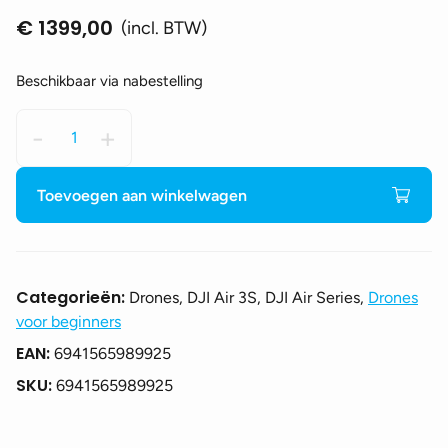
€
1399,00
(incl. BTW)
Beschikbaar via nabestelling
DJI
-
+
Air
3S
-
Toevoegen aan winkelwagen
Fly
more
combo
RC-
Categorieën:
Drones, DJI Air 3S, DJI Air Series,
Drones
N3
voor beginners
aantal
EAN:
6941565989925
SKU:
6941565989925