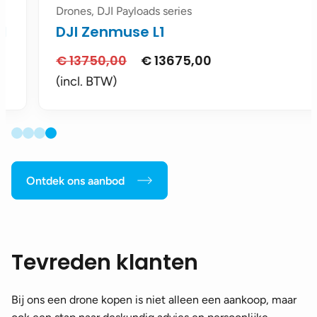
Drones, DJI Payloads series
DJI Zenmuse L1
€
13750,00
€
13675,00
Oorspronkelijke
Huidige
prijs
prijs
(incl. BTW)
was:
is:
€ 13750,00.
€ 13675,00.
Ontdek ons aanbod
Tevreden klanten
Bij ons een drone kopen is niet alleen een aankoop, maar