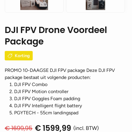
DJI FPV Drone Voordeel
Package
Korting
PROMO 10-DAAGSE DJI FPV package Deze DJI FPV
package bestaat uit volgende producten:
DJI FPV Combo
DJI FPV Motion controller
DJI FPV Goggles Foam padding
DJI FPV Intelligent flight battery
PGYTECH - 55cm landingspad
€
1599,99
€
1699,95
Oorspronkelijke
Huidige
(incl. BTW)