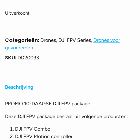
prijs
prijs
was:
is:
Uitverkocht
€ 1699,95.
€ 1599,99.
Categorieën:
Drones, DJI FPV Series,
Drones voor
gevorderden
SKU:
DD20093
Beschrijving
PROMO 10-DAAGSE DJI FPV package
Deze DJI FPV package bestaat uit volgende producten:
DJI FPV Combo
DJI FPV Motion controller