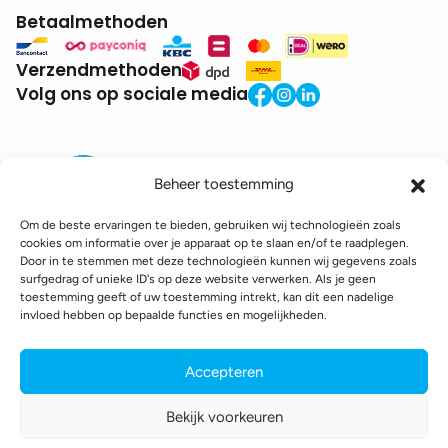
Betaalmethoden
Verzendmethoden
Volg ons op sociale media
Beheer toestemming
Om de beste ervaringen te bieden, gebruiken wij technologieën zoals
cookies om informatie over je apparaat op te slaan en/of te raadplegen.
Door in te stemmen met deze technologieën kunnen wij gegevens zoals
BTW:
BE0771.941.935
surfgedrag of unieke ID's op deze website verwerken. Als je geen
© 2025 DroneDepot. Alle rechten voorbehouden.
toestemming geeft of uw toestemming intrekt, kan dit een nadelige
invloed hebben op bepaalde functies en mogelijkheden.
Recyclagebijdrage
Retourbeleid
Betaalinformatie
Verzendinformatie
Toegankelijkheidsverklaring
Accepteren
Cookie policy
Privacy policy
Algemene voorwaarden
Bekijk voorkeuren
webshop gemaakt door
conversal