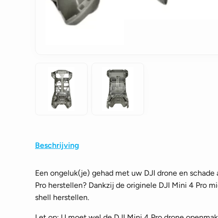
Beschrijving
Een ongeluk(je) gehad met uw DJI drone en schade a
Pro herstellen? Dankzij de originele DJI Mini 4 Pro 
shell herstellen.
Let op: U moet wel de DJI Mini 4 Pro drone openma