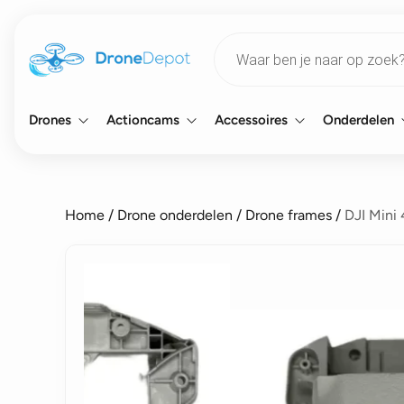
Products
search
Drones
Actioncams
Accessoires
Onderdelen
Home
/
Drone onderdelen
/
Drone frames
/
DJI Mini 