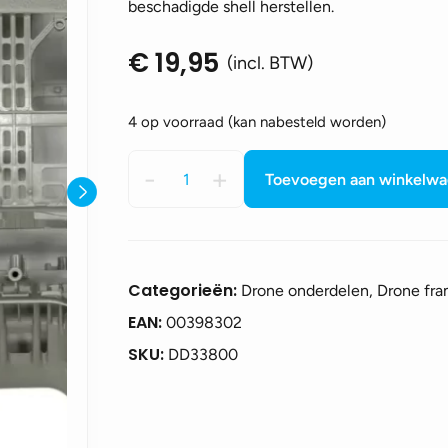
beschadigde shell herstellen.
€
19,95
(incl. BTW)
4 op voorraad (kan nabesteld worden)
DJI
-
+
Toevoegen aan winkelw
Mini
4
pro
middle
frame
Categorieën:
Drone onderdelen, Drone fr
aantal
EAN:
00398302
SKU:
DD33800