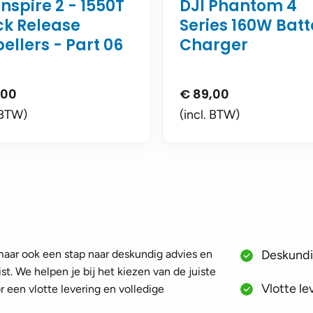
Inspire 2 - 1550T
DJI Phantom 4
ck Release
Series 160W Batt
ellers - Part 06
Charger
,00
€
89,00
 BTW)
(incl. BTW)
 maar ook een stap naar deskundig advies en
Deskundig
st. We helpen je bij het kiezen van de juiste
Vlotte le
 een vlotte levering en volledige