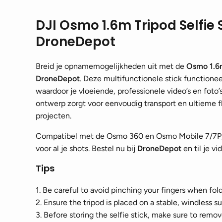
DJI Osmo 1.6m Tripod Selfie S
DroneDepot
Breid je opnamemogelijkheden uit met de
Osmo 1.6m
DroneDepot
. Deze multifunctionele stick functioneert
waardoor je vloeiende, professionele video’s en fot
ontwerp zorgt voor eenvoudig transport en ultieme fle
projecten.
Compatibel met de Osmo 360 en Osmo Mobile 7/7P, bi
voor al je shots. Bestel nu bij
DroneDepot
en til je v
Tips
1. Be careful to avoid pinching your fingers when fold
2. Ensure the tripod is placed on a stable, windless s
3. Before storing the selfie stick, make sure to remov