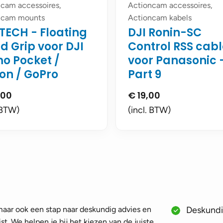
cam accessoires,
Actioncam accessoires,
ncam mounts
Actioncam kabels
TECH - Floating
DJI Ronin-SC
d Grip voor DJI
Control RSS cab
o Pocket /
voor Panasonic 
on / GoPro
Part 9
,00
€
19,00
 BTW)
(incl. BTW)
 maar ook een stap naar deskundig advies en
Deskundig
st. We helpen je bij het kiezen van de juiste