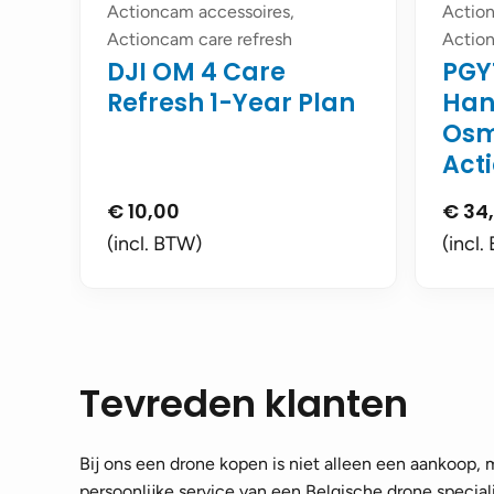
Actioncam accessoires,
Action
Actioncam care refresh
Actio
DJI OM 4 Care
PGY
Refresh 1-Year Plan
Han
Osm
Acti
€
10,00
€
34
(incl. BTW)
(incl.
Tevreden klanten
Bij ons een drone kopen is niet alleen een aankoop,
persoonlijke service van een Belgische drone speciali