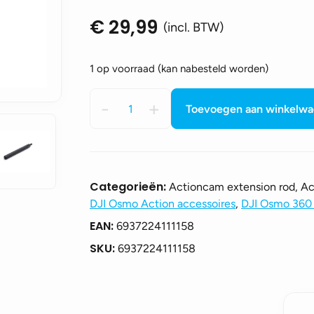
€
29,99
(incl. BTW)
1 op voorraad (kan nabesteld worden)
DJI
-
+
Toevoegen aan winkelw
Osmo
1.6m
Tripod
Selfie
Stick
Categorieën:
Actioncam extension rod, A
aantal
DJI Osmo Action accessoires
,
DJI Osmo 360 
EAN:
6937224111158
SKU:
6937224111158