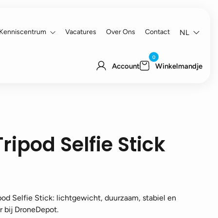
Kenniscentrum
Vacatures
Over Ons
Contact
NL
0
Account
Winkelmandje
ipod Selfie Stick
d Selfie Stick: lichtgewicht, duurzaam, stabiel en
ar bij DroneDepot.