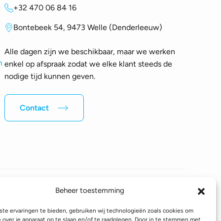
+32 470 06 84 16
Bontebeek 54, 9473 Welle (Denderleeuw)
Alle dagen zijn we beschikbaar, maar we werken
m
enkel op afspraak zodat we elke klant steeds de
nodige tijd kunnen geven.
Contact
Beheer toestemming
Volg ons op sociale media
te ervaringen te bieden, gebruiken wij technologieën zoals cookies om
e over je apparaat op te slaan en/of te raadplegen. Door in te stemmen met