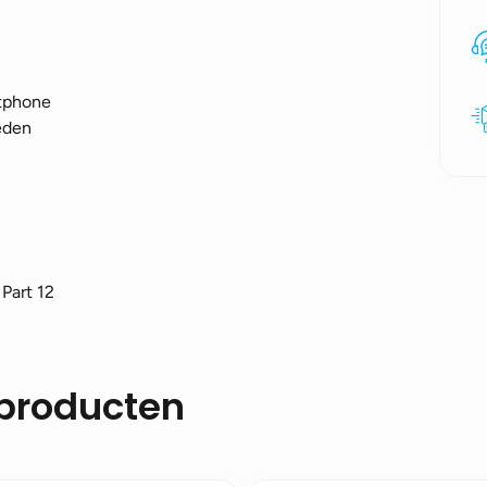
rtphone
eden
Part 12
 producten