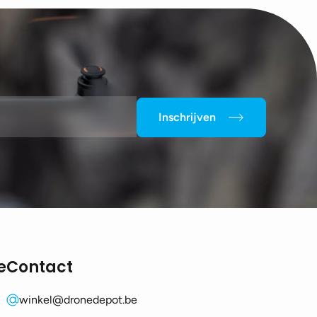
Inschrijven
e
Contact
winkel@dronedepot.be