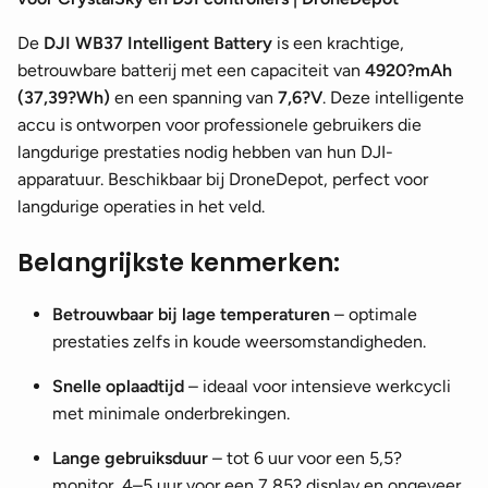
De
DJI WB37 Intelligent Battery
is een krachtige,
betrouwbare batterij met een capaciteit van
4920?mAh
(37,39?Wh)
en een spanning van
7,6?V
. Deze intelligente
accu is ontworpen voor professionele gebruikers die
langdurige prestaties nodig hebben van hun DJI-
apparatuur. Beschikbaar bij DroneDepot, perfect voor
langdurige operaties in het veld.
Belangrijkste kenmerken:
Betrouwbaar bij lage temperaturen
– optimale
prestaties zelfs in koude weersomstandigheden.
Snelle oplaadtijd
– ideaal voor intensieve werkcycli
met minimale onderbrekingen.
Lange gebruiksduur
– tot 6 uur voor een 5,5?
monitor, 4–5 uur voor een 7,85? display en ongeveer