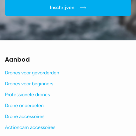
Inschrijven
Aanbod
Drones voor gevorderden
Drones voor beginners
Professionele drones
Drone onderdelen
Drone accessoires
Actioncam accessoires