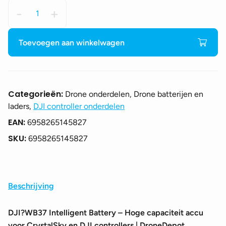
DJI
-
+
WB37
Intelligent
Battery
Toevoegen aan winkelwagen
aantal
Categorieën:
Drone onderdelen, Drone batterijen en
laders,
DJI controller onderdelen
EAN:
6958265145827
SKU:
6958265145827
Beschrijving
DJI?WB37 Intelligent Battery – Hoge capaciteit accu
voor CrystalSky en DJI controllers | DroneDepot