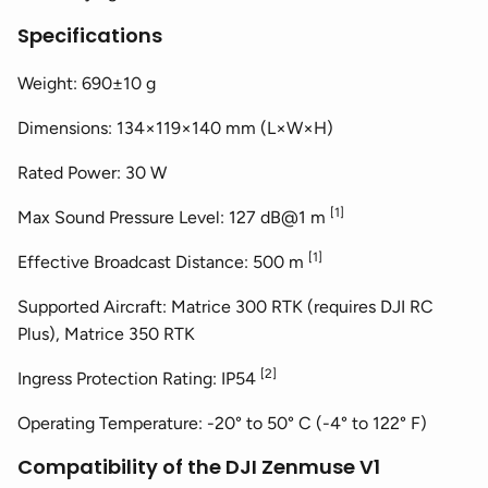
Specifications
Weight: 690±10 g
Dimensions: 134×119×140 mm (L×W×H)
Rated Power: 30 W
[1]
Max Sound Pressure Level: 127 dB@1 m
[1]
Effective Broadcast Distance: 500 m
Supported Aircraft: Matrice 300 RTK (requires DJI RC
Plus), Matrice 350 RTK
[2]
Ingress Protection Rating: IP54
Operating Temperature: -20° to 50° C (-4° to 122° F)
Compatibility of the DJI Zenmuse V1