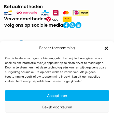
Betaalmethoden
Verzendmethoden
Volg ons op sociale media
Beheer toestemming
Om de beste ervaringen te bieden, gebruiken wij technologieën zoals
cookies om informatie over je apparaat op te slaan en/of te raadplegen.
Door in te stemmen met deze technologieën kunnen wij gegevens zoals
BTW:
BE0771.941.935
surfgedrag of unieke ID's op deze website verwerken. Als je geen
© 2025 DroneDepot. Alle rechten voorbehouden.
toestemming geeft of uw toestemming intrekt, kan dit een nadelige
invloed hebben op bepaalde functies en mogelijkheden.
Recyclagebijdrage
Retourbeleid
Betaalinformatie
Verzendinformatie
Toegankelijkheidsverklaring
Accepteren
Cookie policy
Privacy policy
Algemene voorwaarden
Bekijk voorkeuren
webshop gemaakt door
conversal