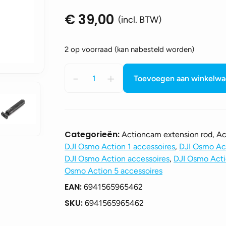
€
39,00
(incl. BTW)
2 op voorraad (kan nabesteld worden)
Osmo
-
+
Toevoegen aan winkelw
Action
Mini
Extension
Rod
aantal
Categorieën:
Actioncam extension rod, A
DJI Osmo Action 1 accessoires
,
DJI Osmo Act
DJI Osmo Action accessoires
,
DJI Osmo Acti
Osmo Action 5 accessoires
EAN:
6941565965462
SKU:
6941565965462