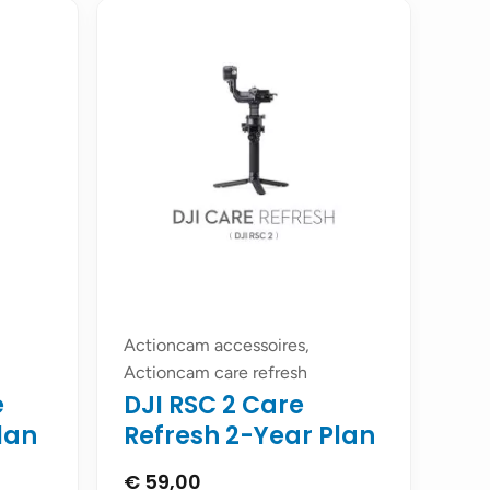
Actioncam accessoires,
Actioncam care refresh
e
DJI RSC 2 Care
lan
Refresh 2-Year Plan
€
59,00