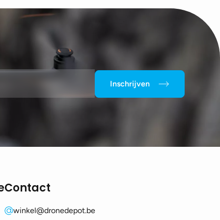
Inschrijven
e
Contact
winkel@dronedepot.be