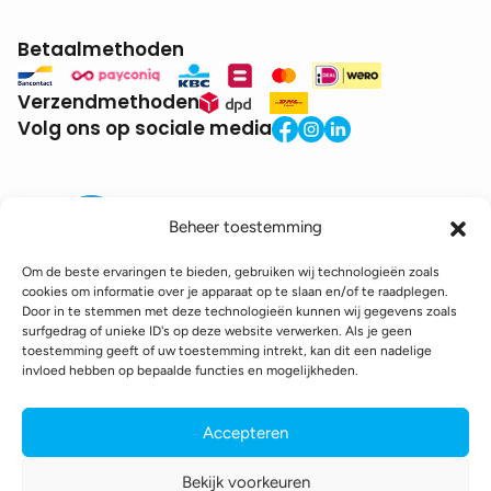
Betaalmethoden
Verzendmethoden
Volg ons op sociale media
Beheer toestemming
Om de beste ervaringen te bieden, gebruiken wij technologieën zoals
cookies om informatie over je apparaat op te slaan en/of te raadplegen.
Door in te stemmen met deze technologieën kunnen wij gegevens zoals
BTW:
BE0771.941.935
surfgedrag of unieke ID's op deze website verwerken. Als je geen
© 2025 DroneDepot. Alle rechten voorbehouden.
toestemming geeft of uw toestemming intrekt, kan dit een nadelige
invloed hebben op bepaalde functies en mogelijkheden.
Recyclagebijdrage
Retourbeleid
Betaalinformatie
Verzendinformatie
Toegankelijkheidsverklaring
Accepteren
Cookie policy
Privacy policy
Algemene voorwaarden
Bekijk voorkeuren