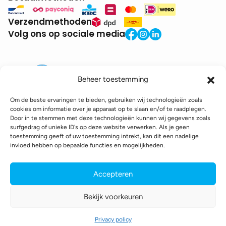
Verzendmethoden
Volg ons op sociale media
Beheer toestemming
Om de beste ervaringen te bieden, gebruiken wij technologieën zoals
cookies om informatie over je apparaat op te slaan en/of te raadplegen.
Door in te stemmen met deze technologieën kunnen wij gegevens zoals
BTW:
BE0771.941.935
surfgedrag of unieke ID's op deze website verwerken. Als je geen
© 2025 DroneDepot. Alle rechten voorbehouden.
toestemming geeft of uw toestemming intrekt, kan dit een nadelige
invloed hebben op bepaalde functies en mogelijkheden.
Recyclagebijdrage
Retourbeleid
Betaalinformatie
Verzendinformatie
Toegankelijkheidsverklaring
Accepteren
Cookie policy
Privacy policy
Algemene voorwaarden
Bekijk voorkeuren
webshop gemaakt door
conversal
Privacy policy