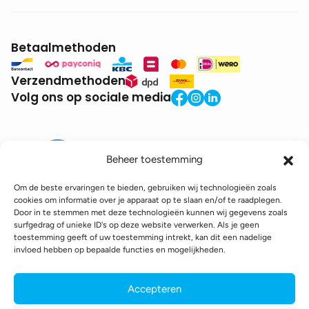
Betaalmethoden
Verzendmethoden
Volg ons op sociale media
Beheer toestemming
Om de beste ervaringen te bieden, gebruiken wij technologieën zoals
cookies om informatie over je apparaat op te slaan en/of te raadplegen.
Door in te stemmen met deze technologieën kunnen wij gegevens zoals
BTW:
BE0771.941.935
surfgedrag of unieke ID's op deze website verwerken. Als je geen
© 2025 DroneDepot. Alle rechten voorbehouden.
toestemming geeft of uw toestemming intrekt, kan dit een nadelige
invloed hebben op bepaalde functies en mogelijkheden.
Recyclagebijdrage
Retourbeleid
Betaalinformatie
Verzendinformatie
Toegankelijkheidsverklaring
Accepteren