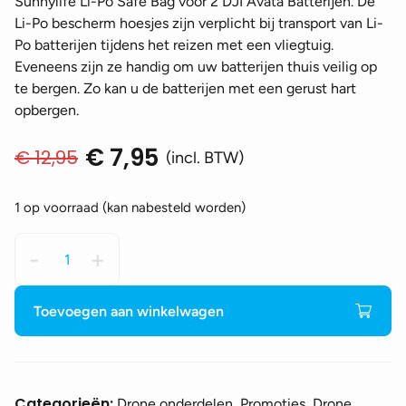
Sunnylife Li-Po Safe Bag voor 2 DJI Avata Batterijen. De
Li-Po bescherm hoesjes zijn verplicht bij transport van Li-
Po batterijen tijdens het reizen met een vliegtuig.
Eveneens zijn ze handig om uw batterijen thuis veilig op
te bergen. Zo kan u de batterijen met een gerust hart
opbergen.
€
7,95
€
12,95
Oorspronkelijke
Huidige
(incl. BTW)
prijs
prijs
was:
is:
1 op voorraad (kan nabesteld worden)
€ 12,95.
€ 7,95.
Sunnylife
-
+
Li-
Po
Safe
Toevoegen aan winkelwagen
Bag
voor
2
DJI
Categorieën:
Drone onderdelen, Promoties, Drone