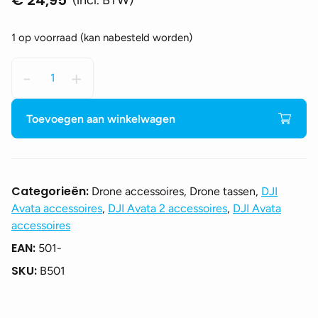
1 op voorraad (kan nabesteld worden)
Sunnylife
-
+
soft
case
DJI
Toevoegen aan winkelwagen
FPV
Controller
2
aantal
Categorieën:
Drone accessoires, Drone tassen,
DJI
Avata accessoires
,
DJI Avata 2 accessoires
,
DJI Avata
accessoires
EAN:
501-
SKU:
B501