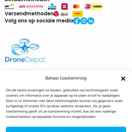
Verzendmethoden
Volg ons op sociale media
BTW:
BE0771.941.935
Beheer toestemming
© 2025 DroneDepot. Alle rechten voorbehouden.
Om de beste ervaringen te bieden, gebruiken wij technologieën zoals
Recyclagebijdrage
Retourbeleid
Betaalinformatie
cookies om informatie over je apparaat op te slaan en/of te raadplegen.
Verzendinformatie
Toegankelijkheidsverklaring
Door in te stemmen met deze technologieën kunnen wij gegevens zoals
surfgedrag of unieke ID's op deze website verwerken. Als je geen
Cookie policy
Privacy policy
Algemene voorwaarden
toestemming geeft of uw toestemming intrekt, kan dit een nadelige
invloed hebben op bepaalde functies en mogelijkheden.
webshop gemaakt door
conversal