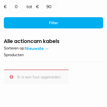
Min.
Max.
€
0
tot
€
90
prijs
prijs
Filter
Alle actioncam kabels
Sorteren op:
Nieuwste
5
producten
Er is een fout opgetreden.