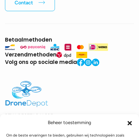
Contact
Betaalmethoden
Verzendmethoden
Volg ons op sociale media
BTW:
BE0771.941.935
Beheer toestemming
© 2025 DroneDepot. Alle rechten voorbehouden.
Om de beste ervaringen te bieden, gebruiken wij technologieën zoals
Recyclagebijdrage
Retourbeleid
Betaalinformatie