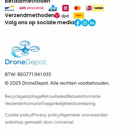
Betaalmethoden
Verzendmethoden
Volg ons op sociale media
BTW:
BE0771.941.935
© 2025 DroneDepot. Alle rechten voorbehouden.
Recyclagebijdrage
Retourbeleid
Betaalinformatie
Verzendinformatie
Toegankelijkheidsverklaring
Cookie policy
Privacy policy
Algemene voorwaarden
webshop gemaakt door
conversal