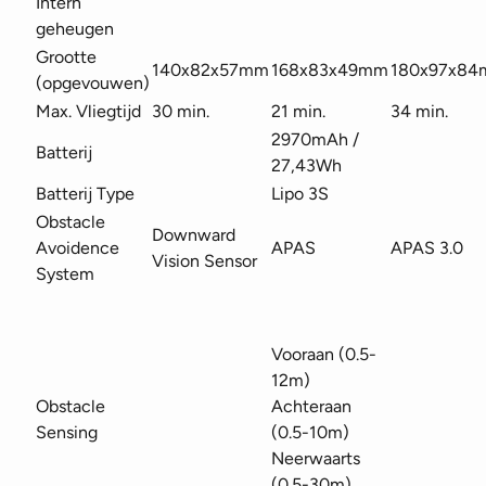
Intern
geheugen
Grootte
140x82x57mm
168x83x49mm
180x97x8
(opgevouwen)
Max. Vliegtijd
30 min.
21 min.
34 min.
2970mAh /
Batterij
27,43Wh
Batterij Type
Lipo 3S
Obstacle
Downward
Avoidence
APAS
APAS 3.0
Vision Sensor
System
Vooraan (0.5-
12m)
Obstacle
Achteraan
Sensing
(0.5-10m)
Neerwaarts
(0.5-30m)