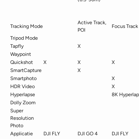
Active Track,
Tracking Mode
Focus Track
POI
Tripod Mode
Tapfly
X
Waypoint
Quickshot
X
X
X
SmartCapture
X
Smartphoto
X
HDR Video
X
Hyperlapse
8K Hyperlap
Dolly Zoom
Super
Resolution
Photo
Applicatie
DJI FLY
DJI GO 4
DJI FLY