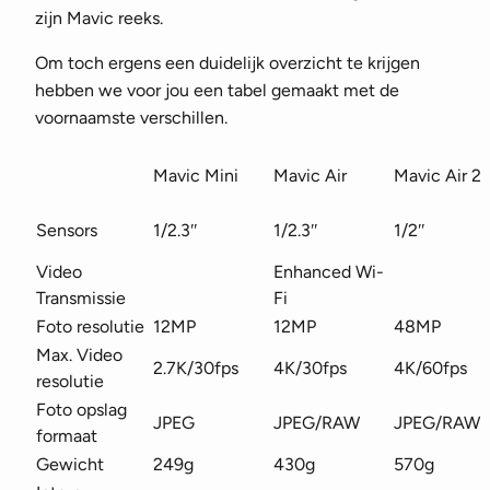
zijn Mavic reeks.
Om toch ergens een duidelijk overzicht te krijgen
hebben we voor jou een tabel gemaakt met de
voornaamste verschillen.
Mavic Mini
Mavic Air
Mavic Air 2
Sensors
1/2.3″
1/2.3″
1/2″
Video
Enhanced Wi-
Transmissie
Fi
Foto resolutie
12MP
12MP
48MP
Max. Video
2.7K/30fps
4K/30fps
4K/60fps
resolutie
Foto opslag
JPEG
JPEG/RAW
JPEG/RAW
formaat
Gewicht
249g
430g
570g