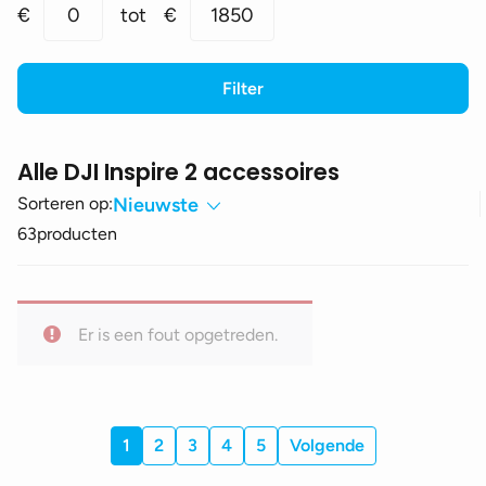
Min.
Max.
€
0
tot
€
1850
prijs
prijs
Filter
Alle DJI Inspire 2 accessoires
Sorteren op:
Nieuwste
63
producten
Er is een fout opgetreden.
1
2
3
4
5
Volgende