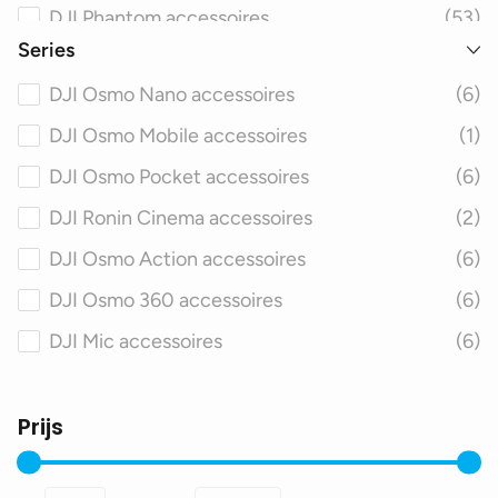
DJI Phantom accessoires
(53)
Series
DJI Avata accessoires
(46)
DJI Osmo Nano accessoires
(6)
DJI FPV accessoires
(52)
DJI Osmo Mobile accessoires
(1)
DJI Matrice accessoires
(50)
DJI Osmo Pocket accessoires
(6)
DJI Spark accessoires
(45)
DJI Ronin Cinema accessoires
(2)
DJI Inspire accessoires
(63)
DJI Osmo Action accessoires
(6)
DJI Agras accessoires
(42)
DJI Osmo 360 accessoires
(6)
DJI Smart Controller accessoires
(18)
DJI Mic accessoires
(6)
Prijs