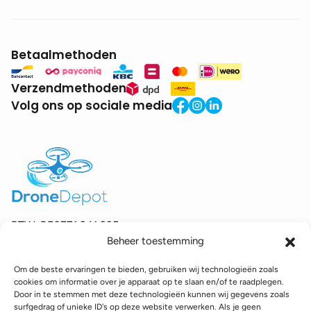
Betaalmethoden
Verzendmethoden
Volg ons op sociale media
BTW:
BE0771.941.935
Beheer toestemming
© 2025 DroneDepot. Alle rechten voorbehouden.
Om de beste ervaringen te bieden, gebruiken wij technologieën zoals
Recyclagebijdrage
Retourbeleid
Betaalinformatie
cookies om informatie over je apparaat op te slaan en/of te raadplegen.
Verzendinformatie
Toegankelijkheidsverklaring
Door in te stemmen met deze technologieën kunnen wij gegevens zoals
surfgedrag of unieke ID's op deze website verwerken. Als je geen