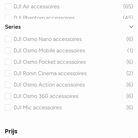
DJI Air accessoires
(65)
DJI Phantom accessoires
(45)
Series
DJI Avata accessoires
(46)
DJI Osmo Nano accessoires
(6)
DJI FPV accessoires
(50)
DJI Osmo Mobile accessoires
(1)
DJI Matrice accessoires
(49)
DJI Osmo Pocket accessoires
(6)
DJI Spark accessoires
(52)
DJI Ronin Cinema accessoires
(2)
DJI Inspire accessoires
(48)
DJI Osmo Action accessoires
(6)
DJI Agras accessoires
(40)
DJI Osmo 360 accessoires
(6)
DJI Smart Controller accessoires
(23)
DJI Mic accessoires
(6)
Prijs