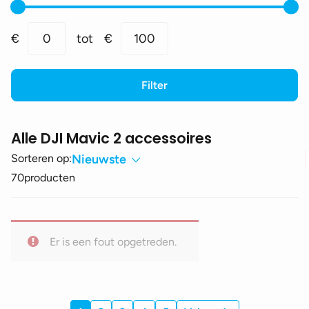
Min.
Max.
€
0
tot
€
100
prijs
prijs
Filter
Alle DJI Mavic 2 accessoires
Sorteren op:
Nieuwste
70
producten
Er is een fout opgetreden.