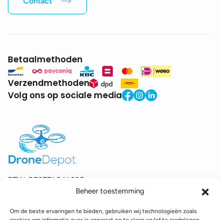
Contact
Betaalmethoden
Verzendmethoden
Volg ons op sociale media
BTW:
BE0771.941.935
Beheer toestemming
© 2025 DroneDepot. Alle rechten voorbehouden.
Om de beste ervaringen te bieden, gebruiken wij technologieën zoals
Recyclagebijdrage
Retourbeleid
Betaalinformatie