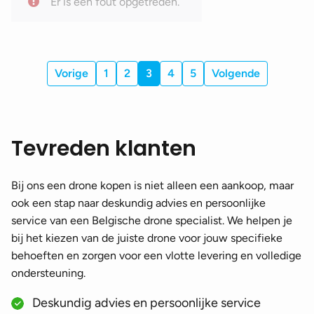
Er is een fout opgetreden.
DJI Phantom 4 onderdelen
(2)
DJI Phantom 4RTK onderdelen
(2)
DJI Avata onderdelen
(3)
Vorige
1
2
3
4
5
Volgende
DJI Avata 2 onderdelen
(2)
Tevreden klanten
Bij ons een drone kopen is niet alleen een aankoop, maar
ook een stap naar deskundig advies en persoonlijke
service van een Belgische drone specialist. We helpen je
bij het kiezen van de juiste drone voor jouw specifieke
behoeften en zorgen voor een vlotte levering en volledige
ondersteuning.
Deskundig advies en persoonlijke service