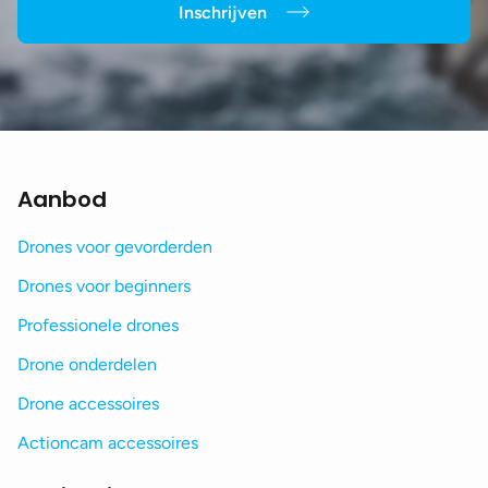
Inschrijven
Aanbod
Drones voor gevorderden
Drones voor beginners
Professionele drones
Drone onderdelen
Drone accessoires
Actioncam accessoires