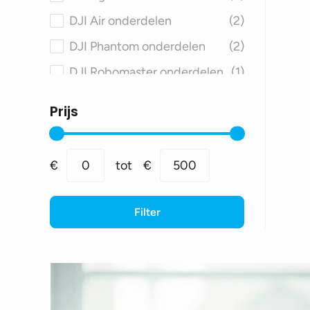
DJI Air onderdelen
(2)
DJI Phantom onderdelen
(2)
DJI Robomaster onderdelen
(1)
DJI Avata onderdelen
(3)
Prijs
DJI FPV onderdelen
(3)
DJI Matrice onderdelen
(3)
Min.
Max.
€
0
tot
€
500
prijs
prijs
DJI Inspire onderdelen
(3)
DJI Agras onderdelen
(2)
Filter