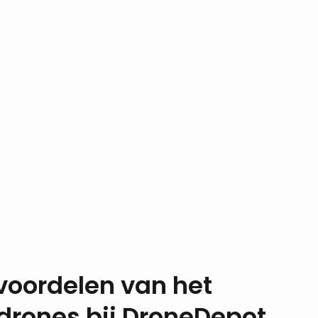
voordelen van het
drones bij DroneDepot