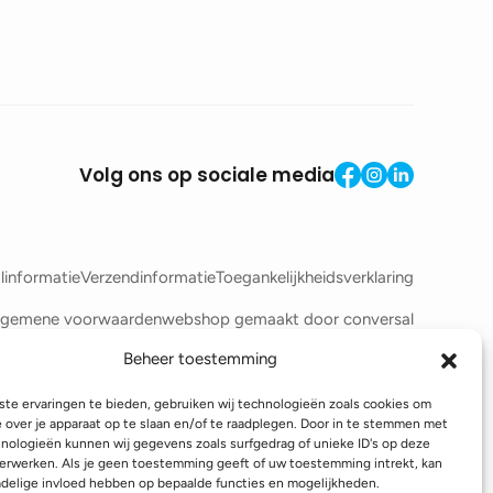
Volg ons op sociale media
linformatie
Verzendinformatie
Toegankelijkheidsverklaring
lgemene voorwaarden
webshop gemaakt door
conversal
Beheer toestemming
te ervaringen te bieden, gebruiken wij technologieën zoals cookies om
e over je apparaat op te slaan en/of te raadplegen. Door in te stemmen met
nologieën kunnen wij gegevens zoals surfgedrag of unieke ID's op deze
erwerken. Als je geen toestemming geeft of uw toestemming intrekt, kan
adelige invloed hebben op bepaalde functies en mogelijkheden.