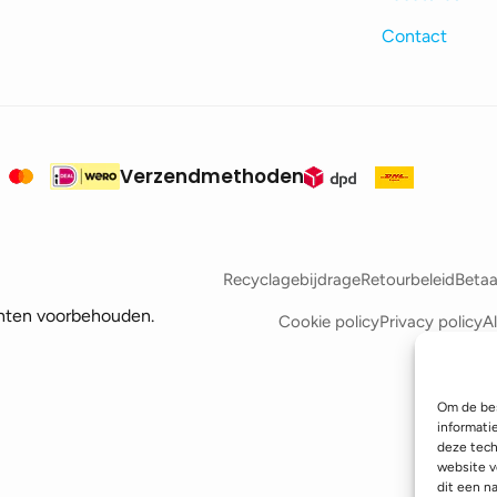
Contact
Verzendmethoden
Recyclagebijdrage
Retourbeleid
Betaa
hten voorbehouden.
Cookie policy
Privacy policy
A
Om de bes
informati
deze tech
website v
dit een n