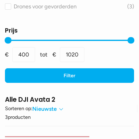
Drones voor gevorderden
(3)
Prijs
Min.
Max.
€
400
tot
€
1020
prijs
prijs
Filter
Alle DJI Avata 2
Sorteren op:
Nieuwste
3
producten