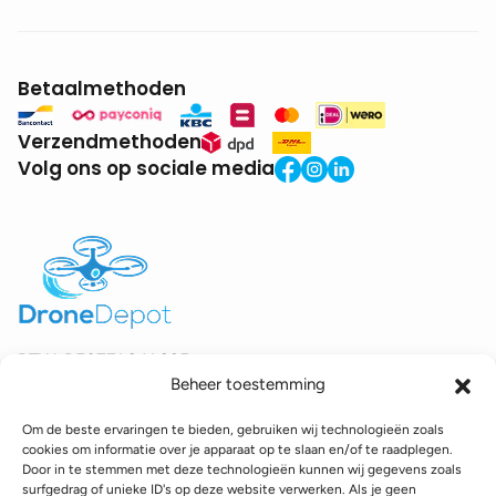
Betaalmethoden
Verzendmethoden
Volg ons op sociale media
BTW:
BE0771.941.935
Beheer toestemming
© 2025 DroneDepot. Alle rechten voorbehouden.
Om de beste ervaringen te bieden, gebruiken wij technologieën zoals
Recyclagebijdrage
Retourbeleid
Betaalinformatie
cookies om informatie over je apparaat op te slaan en/of te raadplegen.
Verzendinformatie
Toegankelijkheidsverklaring
Door in te stemmen met deze technologieën kunnen wij gegevens zoals
surfgedrag of unieke ID's op deze website verwerken. Als je geen