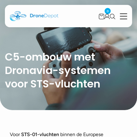
0
C5-ombouw met
Dronavia-systemen
voor STS-vluchten
Voor
STS-01-vluchten
binnen de Europese