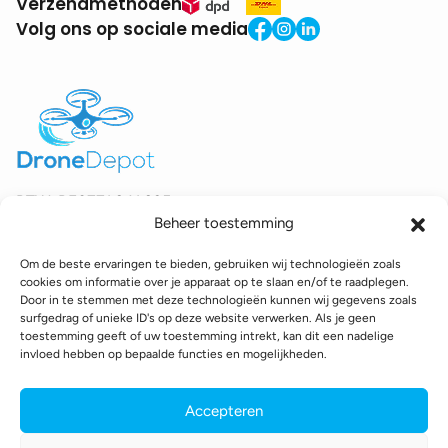
Verzendmethoden
Volg ons op sociale media
BTW:
BE0771.941.935
Beheer toestemming
© 2025 DroneDepot. Alle rechten voorbehouden.
Om de beste ervaringen te bieden, gebruiken wij technologieën zoals
Recyclagebijdrage
Retourbeleid
Betaalinformatie
cookies om informatie over je apparaat op te slaan en/of te raadplegen.
Verzendinformatie
Toegankelijkheidsverklaring
Door in te stemmen met deze technologieën kunnen wij gegevens zoals
surfgedrag of unieke ID's op deze website verwerken. Als je geen
Cookie policy
Privacy policy
Algemene voorwaarden
toestemming geeft of uw toestemming intrekt, kan dit een nadelige
invloed hebben op bepaalde functies en mogelijkheden.
webshop gemaakt door
conversal
Accepteren