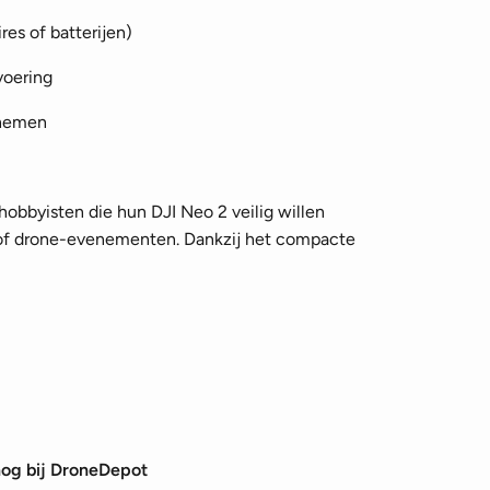
es of batterijen)
voering
 nemen
hobbyisten die hun DJI Neo 2 veilig willen
 of drone-evenementen. Dankzij het compacte
nog bij DroneDepot