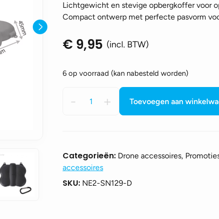
Lichtgewicht en stevige opbergkoffer voor o
Compact ontwerp met perfecte pasvorm voor 
€
9,95
(incl. BTW)
6 op voorraad (kan nabesteld worden)
Butterfly
-
+
Toevoegen aan winkelw
Storage
Case
voor
DJI
Neo
Categorieën:
Drone accessoires, Promotie
2
accessoires
-
SKU:
NE2-SN129-D
Zwart
aantal