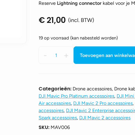
Reserve
Lightning connector
kabel voor je M
€
21,00
(incl. BTW)
19 op voorraad (kan nabesteld worden)
DJI
-
+
Toevoegen aan winkelw
Mavic
Pro
-
RC
Cable
Categorieën:
Drone accessoires, Drone ka
(Lightning
DJI Mavic Pro Platinum accessoires
,
DJI Mini
connector)
Air accessoires
,
DJI Mavic 2 Pro accessoires
,
aantal
accessoires
,
DJI Mavic 2 Enterprise accessoi
Spark accessoires
,
DJI Mavic 2 accessoires
SKU:
MAV006