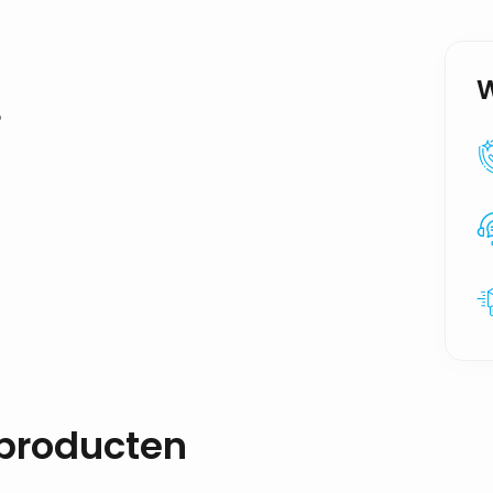
o
 producten