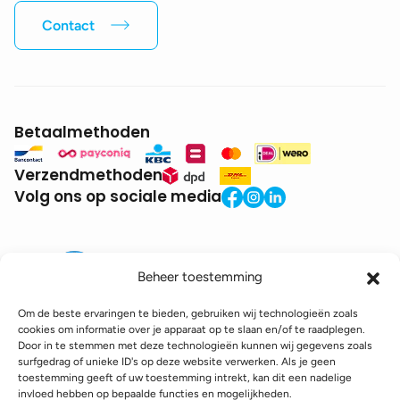
Contact
Betaalmethoden
Verzendmethoden
Volg ons op sociale media
Beheer toestemming
Om de beste ervaringen te bieden, gebruiken wij technologieën zoals
cookies om informatie over je apparaat op te slaan en/of te raadplegen.
Door in te stemmen met deze technologieën kunnen wij gegevens zoals
BTW:
BE0771.941.935
surfgedrag of unieke ID's op deze website verwerken. Als je geen
© 2025 DroneDepot. Alle rechten voorbehouden.
toestemming geeft of uw toestemming intrekt, kan dit een nadelige
invloed hebben op bepaalde functies en mogelijkheden.