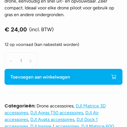
drone, eenvoudig en snel uit- en opvouwbaar. Zeer
compact. Ideaal voor elke drone piloot voor gebruik op
gras en andere ondergronden.
€
24,00
(incl. BTW)
12 op voorraad (kan nabesteld worden)
PGYTECH
-
+
-
Landingsplatform
110cm
Toevoegen aan winkelwagen
aantal
Categorieën:
Drone accessoires,
DJI Matrice 3D
accessoires
,
DJI Agras T50 accessoires
,
DJI Air
accessoires
,
DJI Avata accessoires
,
DJI Dock 1
accessoires
,
DJI Inspire 1 accessoires
,
DJI Matrice 600