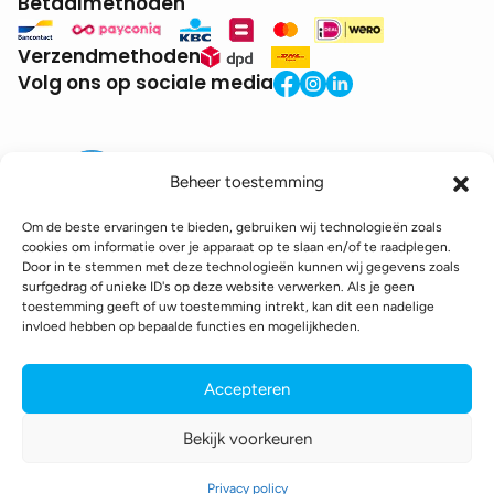
Betaalmethoden
Verzendmethoden
Volg ons op sociale media
Beheer toestemming
Om de beste ervaringen te bieden, gebruiken wij technologieën zoals
cookies om informatie over je apparaat op te slaan en/of te raadplegen.
Door in te stemmen met deze technologieën kunnen wij gegevens zoals
BTW:
BE0771.941.935
surfgedrag of unieke ID's op deze website verwerken. Als je geen
© 2025 DroneDepot. Alle rechten voorbehouden.
toestemming geeft of uw toestemming intrekt, kan dit een nadelige
invloed hebben op bepaalde functies en mogelijkheden.
Recyclagebijdrage
Retourbeleid
Betaalinformatie
Verzendinformatie
Toegankelijkheidsverklaring
Accepteren
Cookie policy
Privacy policy
Algemene voorwaarden
Bekijk voorkeuren
webshop gemaakt door
conversal
Privacy policy