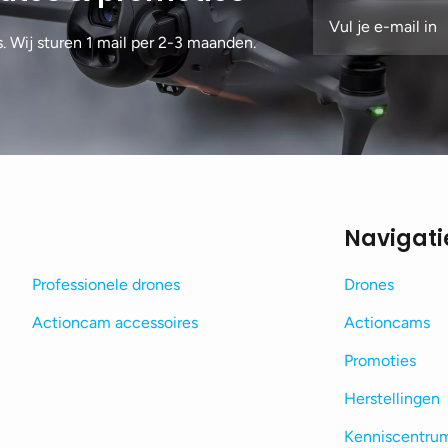
s. Wij sturen 1 mail per 2-3 maanden.
Navigati
Professionele drones
Drones
Actioncam accessoires
Actioncams
Promoties
Herstellingen
Kenniscentru