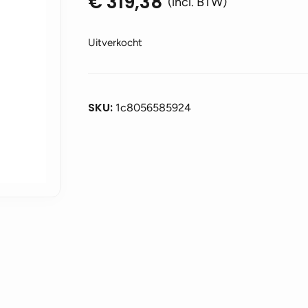
€
319,38
(incl. BTW)
Uitverkocht
SKU:
1c8056585924