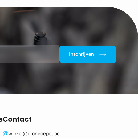
Inschrijven
e
Contact
winkel@dronedepot.be