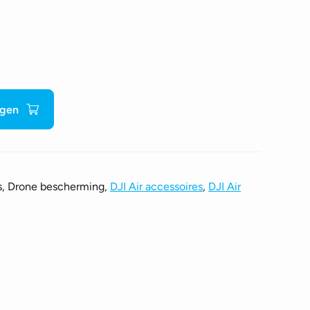
agen
s, Drone bescherming,
DJI Air accessoires
,
DJI Air