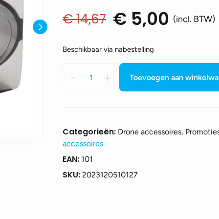
€
5,00
€
14,67
Oorspronkelijke
Huidige
(incl. BTW)
prijs
prijs
was:
is:
Beschikbaar via nabestelling
€ 14,67.
€ 5,00.
DJI
-
+
Toevoegen aan winkelw
Air
gimbal
cover
aantal
Categorieën:
Drone accessoires, Promotie
accessoires
EAN:
101
SKU:
2023120510127