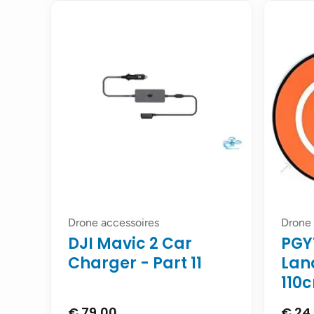
Drone accessoires
Drone 
DJI Mavic 2 Car
PGY
Charger - Part 11
Lan
110
€
79,00
€
24