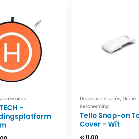
accessoires
Drone accessoires, Drone
TECH -
bescherming
Tello Snap-on T
dingsplatform
Cover - Wit
cm
€
11,00
,00