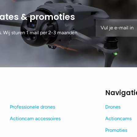
dates & promoties
s. Wij sturen 1 mail per 2-3 maanden.
Navigati
Professionele drones
Drones
Actioncam accessoires
Actioncams
Promoties