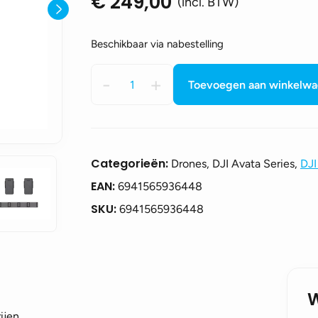
€
249,00
(incl. BTW)
Beschikbaar via nabestelling
DJI
-
+
Toevoegen aan winkelw
AVATA
Fly
more
kit
aantal
Categorieën:
Drones, DJI Avata Series,
DJI
EAN:
6941565936448
SKU:
6941565936448
ijen.