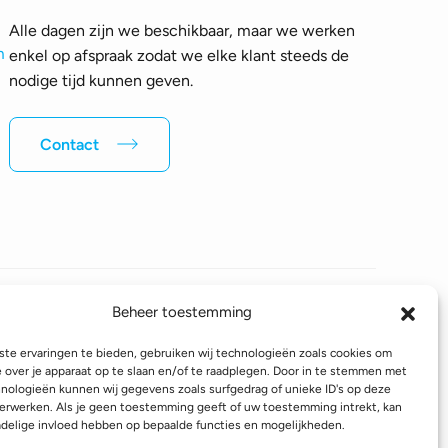
Alle dagen zijn we beschikbaar, maar we werken
m
enkel op afspraak zodat we elke klant steeds de
nodige tijd kunnen geven.
Contact
Beheer toestemming
Volg ons op sociale media
te ervaringen te bieden, gebruiken wij technologieën zoals cookies om
e over je apparaat op te slaan en/of te raadplegen. Door in te stemmen met
nologieën kunnen wij gegevens zoals surfgedrag of unieke ID's op deze
erwerken. Als je geen toestemming geeft of uw toestemming intrekt, kan
linformatie
Verzendinformatie
Toegankelijkheidsverklaring
adelige invloed hebben op bepaalde functies en mogelijkheden.