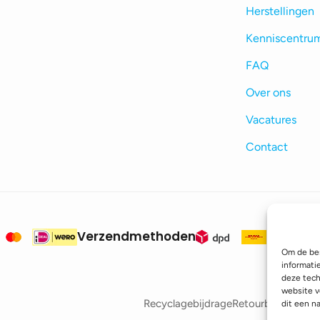
Herstellingen
Kenniscentru
FAQ
Over ons
Vacatures
Contact
Verzendmethoden
Om de bes
informati
deze tech
website v
Recyclagebijdrage
Retourbeleid
Betaa
dit een n