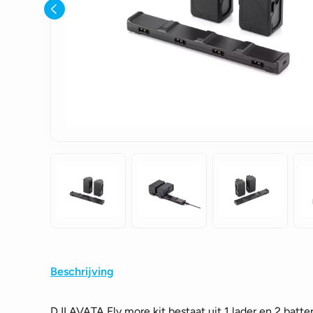
Beschrijving
DJI AVATA Fly more kit bestaat uit 1 lader en 2 batter