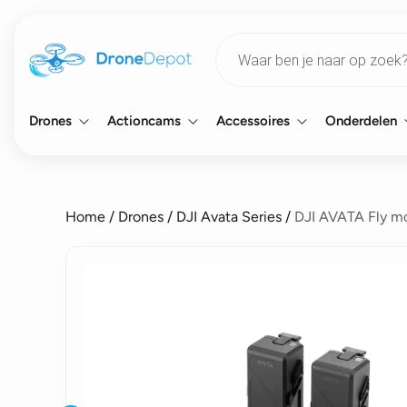
Products
search
Drones
Actioncams
Accessoires
Onderdelen
Home
/
Drones
/
DJI Avata Series
/
DJI AVATA Fly mo