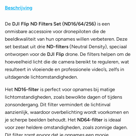
Beschrijving
De
DJI Flip ND Filters Set (ND16/64/256)
is een
onmisbare accessoire voor dronepiloten die de
beeldkwaliteit van hun opnames willen verbeteren. Deze
set bestaat uit drie
ND-filters
(Neutral Density), speciaal
ontworpen voor de
DJI Flip
drone. De filters helpen om de
hoeveelheid licht die de camera bereikt te reguleren, wat
resulteert in vloeiende en professionele video’s, zelfs in
uitdagende lichtomstandigheden.
Het
ND16-filter
is perfect voor opnames bij matige
lichtomstandigheden, zoals bewolkte dagen of tijdens
zonsondergang. Dit filter vermindert de lichtinval
aanzienlijk, waardoor overbelichting wordt voorkomen en
je scherpe beelden behoudt. Het
ND64-filter
is ideaal
voor zeer heldere omstandigheden, zoals zonnige dagen.
Dit filter zorgt ervoor dat je opnames een mooie