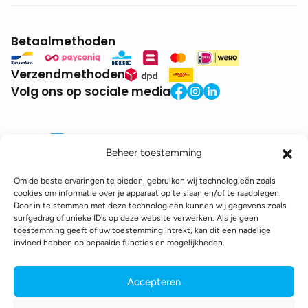
Betaalmethoden
Verzendmethoden
Volg ons op sociale media
Beheer toestemming
Om de beste ervaringen te bieden, gebruiken wij technologieën zoals
cookies om informatie over je apparaat op te slaan en/of te raadplegen.
Door in te stemmen met deze technologieën kunnen wij gegevens zoals
BTW:
BE0771.941.935
surfgedrag of unieke ID's op deze website verwerken. Als je geen
© 2025 DroneDepot. Alle rechten voorbehouden.
toestemming geeft of uw toestemming intrekt, kan dit een nadelige
invloed hebben op bepaalde functies en mogelijkheden.
Recyclagebijdrage
Retourbeleid
Betaalinformatie
Verzendinformatie
Toegankelijkheidsverklaring
Accepteren
Cookie policy
Privacy policy
Algemene voorwaarden