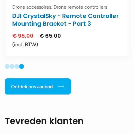
Drone accessoires, Drone remote controllers
DJI CrystalSky - Remote Controller
Mounting Bracket - Part 3
€
95,00
€
65,00
Oorspronkelijke
Huidige
prijs
prijs
(incl. BTW)
was:
is:
€ 95,00.
€ 65,00.
Ontdek ons aanbod
Tevreden klanten