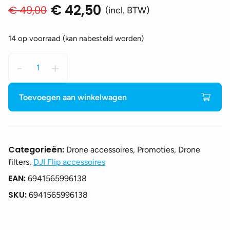
€
42,50
€
49,00
Oorspronkelijke
Huidige
(incl. BTW)
prijs
prijs
was:
is:
14 op voorraad (kan nabesteld worden)
€ 49,00.
€ 42,50.
DJI
-
+
Flip
ND
Filters
Toevoegen aan winkelwagen
Set
(ND16/64/256)
aantal
Categorieën:
Drone accessoires, Promoties, Drone
filters,
DJI Flip accessoires
EAN:
6941565996138
SKU:
6941565996138