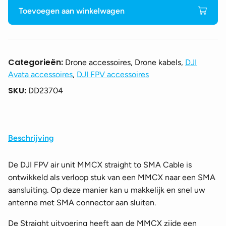
Unit
Toevoegen aan winkelwagen
MMCX
straight
to
SMA
Categorieën:
Drone accessoires, Drone kabels,
DJI
Cable
Avata accessoires
,
DJI FPV accessoires
-
SKU:
DD23704
Part
07
aantal
Beschrijving
De DJI FPV air unit MMCX straight to SMA Cable is
ontwikkeld als verloop stuk van een MMCX naar een SMA
aansluiting. Op deze manier kan u makkelijk en snel uw
antenne met SMA connector aan sluiten.
De Straight uitvoering heeft aan de MMCX zijde een