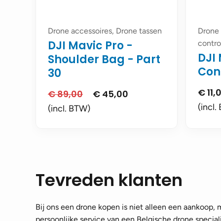
Drone accessoires, Drone tassen
Drone 
DJI Mavic Pro -
contro
DJI 
Shoulder Bag - Part
Cont
30
€
11,
€
89,00
€
45,00
Oorspronkelijke
Huidige
prijs
prijs
(incl.
(incl. BTW)
was:
is:
€ 89,00.
€ 45,00.
Tevreden klanten
Bij ons een drone kopen is niet alleen een aankoop,
persoonlijke service van een Belgische drone speciali