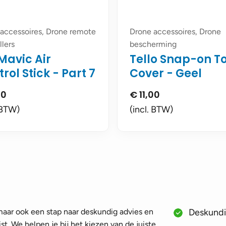
accessoires, Drone remote
Drone accessoires, Drone
llers
bescherming
Mavic Air
Tello Snap-on T
rol Stick - Part 7
Cover - Geel
00
€
11,00
 BTW)
(incl. BTW)
 maar ook een stap naar deskundig advies en
Deskundig
st. We helpen je bij het kiezen van de juiste