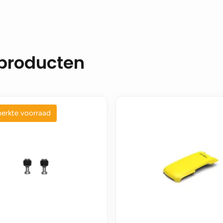
 producten
erkte voorraad