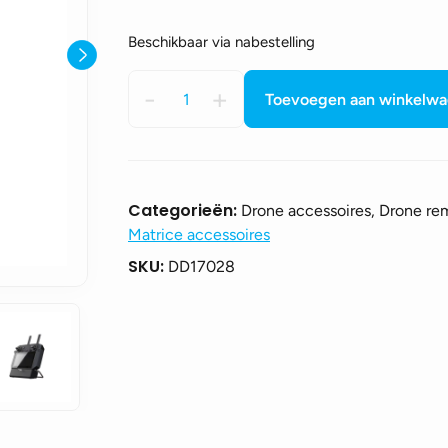
Beschikbaar via nabestelling
DJI
-
+
Toevoegen aan winkelw
Matrice
M300
-
Smart
Controller
Categorieën:
Drone accessoires, Drone rem
Enterprise
Matrice accessoires
-
SKU:
DD17028
Part
02
aantal