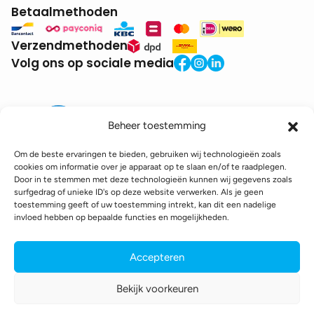
Betaalmethoden
Verzendmethoden
Volg ons op sociale media
Beheer toestemming
Om de beste ervaringen te bieden, gebruiken wij technologieën zoals
cookies om informatie over je apparaat op te slaan en/of te raadplegen.
Door in te stemmen met deze technologieën kunnen wij gegevens zoals
BTW:
BE0771.941.935
surfgedrag of unieke ID's op deze website verwerken. Als je geen
© 2025 DroneDepot. Alle rechten voorbehouden.
toestemming geeft of uw toestemming intrekt, kan dit een nadelige
invloed hebben op bepaalde functies en mogelijkheden.
Recyclagebijdrage
Retourbeleid
Betaalinformatie
Verzendinformatie
Toegankelijkheidsverklaring
Accepteren
Cookie policy
Privacy policy
Algemene voorwaarden
Bekijk voorkeuren
webshop gemaakt door
conversal