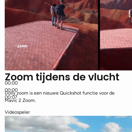
Zoom tijdens de vlucht
00:00
00:00
Dolly zoom is een nieuwe Quickshot functie voor de
00:07
Mavic 2 Zoom.
Videospeler