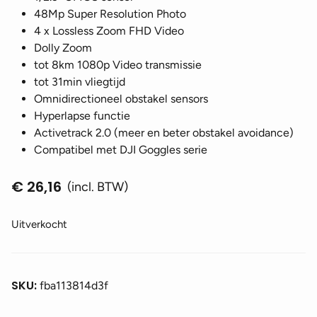
48Mp Super Resolution Photo
4 x Lossless Zoom FHD Video
Dolly Zoom
tot 8km 1080p Video transmissie
tot 31min vliegtijd
Omnidirectioneel obstakel sensors
Hyperlapse functie
Activetrack 2.0 (meer en beter obstakel avoidance)
Compatibel met DJI Goggles serie
€
26,16
(incl. BTW)
Uitverkocht
SKU:
fba113814d3f