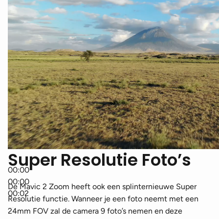
Super Resolutie Foto’s
00:00
00:00
De Mavic 2 Zoom heeft ook een splinternieuwe Super
00:02
Resolutie functie. Wanneer je een foto neemt met een
24mm FOV zal de camera 9 foto’s nemen en deze