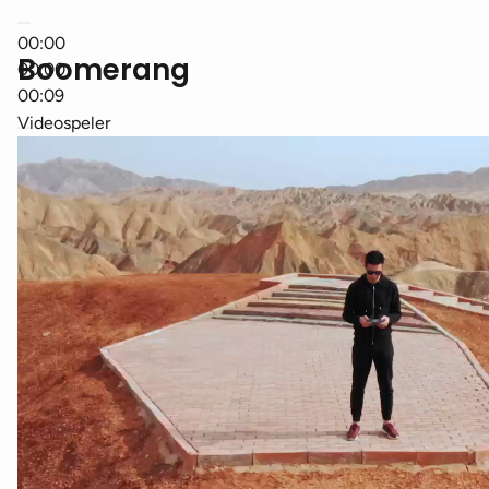
00:00
Boomerang
00:00
00:09
Videospeler