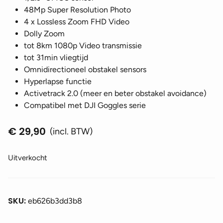
48Mp Super Resolution Photo
4 x Lossless Zoom FHD Video
Dolly Zoom
tot 8km 1080p Video transmissie
tot 31min vliegtijd
Omnidirectioneel obstakel sensors
Hyperlapse functie
Activetrack 2.0 (meer en beter obstakel avoidance)
Compatibel met DJI Goggles serie
€
29,90
(incl. BTW)
Uitverkocht
SKU:
eb626b3dd3b8