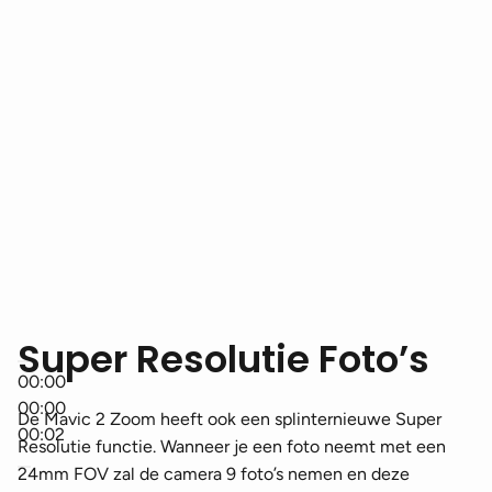
Super Resolutie Foto’s
00:00
00:00
De Mavic 2 Zoom heeft ook een splinternieuwe Super
00:02
Resolutie functie. Wanneer je een foto neemt met een
24mm FOV zal de camera 9 foto’s nemen en deze