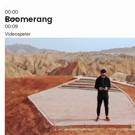
00:00
Boomerang
00:00
00:09
Videospeler