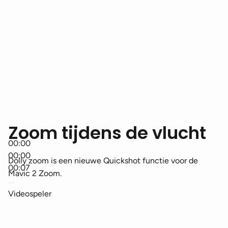
Zoom tijdens de vlucht
00:00
00:00
Dolly zoom is een nieuwe Quickshot functie voor de
00:07
Mavic 2 Zoom.
Videospeler