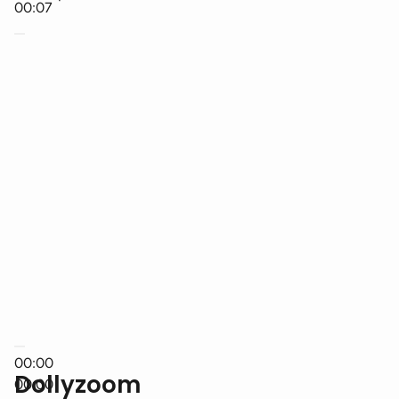
00:07
00:00
Dollyzoom
00:00