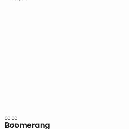
00:00
Boomerang
00:00