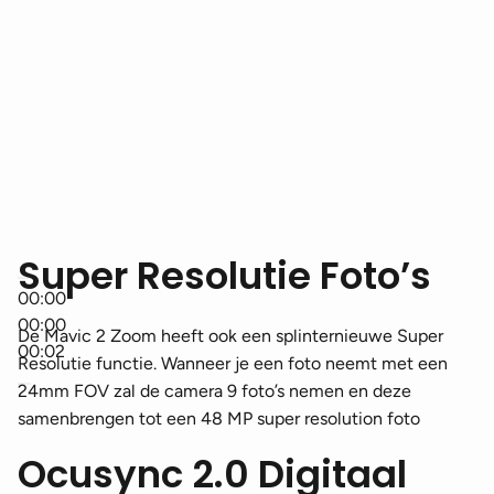
Super Resolutie Foto’s
00:00
00:00
De Mavic 2 Zoom heeft ook een splinternieuwe Super
00:02
Resolutie functie. Wanneer je een foto neemt met een
24mm FOV zal de camera 9 foto’s nemen en deze
samenbrengen tot een 48 MP super resolution foto
Ocusync 2.0 Digitaal