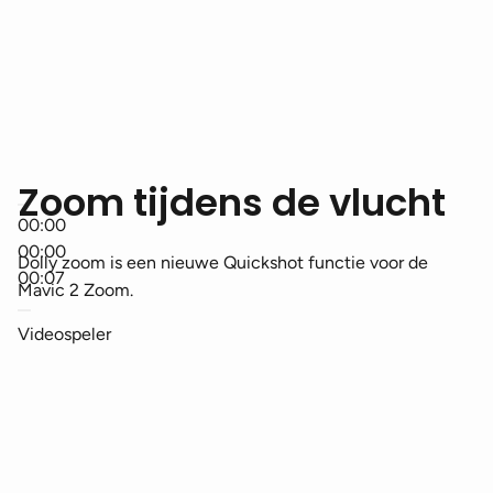
Zoom tijdens de vlucht
00:00
00:00
Dolly zoom is een nieuwe Quickshot functie voor de
00:07
Mavic 2 Zoom.
Videospeler