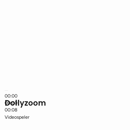
00:00
Dollyzoom
00:00
00:08
Videospeler