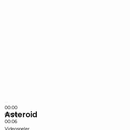
00:00
Asteroid
00:00
00:06
Videospeler