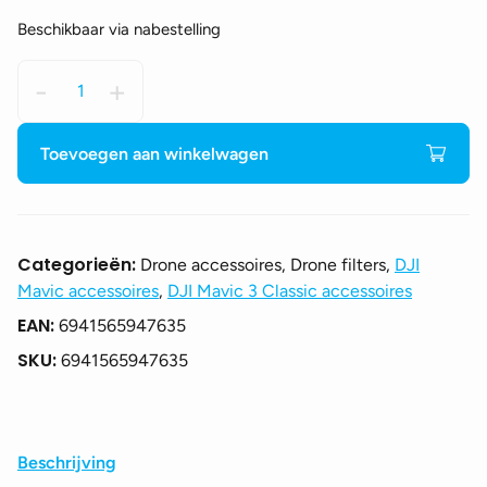
Beschikbaar via nabestelling
DJI
-
+
Mavic
3
Classic
Toevoegen aan winkelwagen
ND
Filter
set
(ND8/16/32/64)
Categorieën:
Drone accessoires, Drone filters,
DJI
aantal
Mavic accessoires
,
DJI Mavic 3 Classic accessoires
EAN:
6941565947635
SKU:
6941565947635
Beschrijving