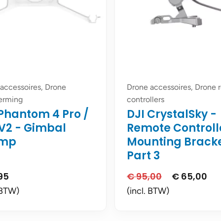
accessoires, Drone
Drone accessoires, Drone
erming
controllers
 Phantom 4 Pro /
DJI CrystalSky -
 V2 - Gimbal
Remote Controll
amp
Mounting Bracke
Part 3
95
€
95,00
€
65,00
Oorspronkelij
Hui
prijs
prijs
 BTW)
(incl. BTW)
was:
is:
€ 95,00.
€ 6