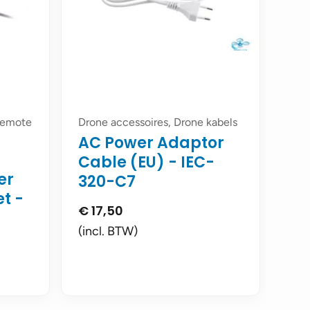
 remote
Drone accessoires, Drone kabels
AC Power Adaptor
Cable (EU) - IEC-
er
320-C7
t -
€
17,50
(incl. BTW)
ke
dige
5,00.