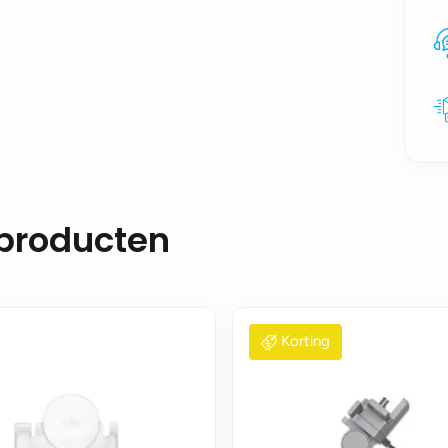
 producten
Korting