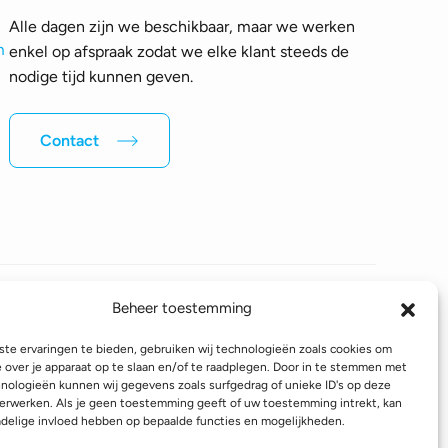
Alle dagen zijn we beschikbaar, maar we werken
m
enkel op afspraak zodat we elke klant steeds de
nodige tijd kunnen geven.
Contact
Beheer toestemming
Volg ons op sociale media
te ervaringen te bieden, gebruiken wij technologieën zoals cookies om
e over je apparaat op te slaan en/of te raadplegen. Door in te stemmen met
nologieën kunnen wij gegevens zoals surfgedrag of unieke ID's op deze
erwerken. Als je geen toestemming geeft of uw toestemming intrekt, kan
linformatie
Verzendinformatie
Toegankelijkheidsverklaring
adelige invloed hebben op bepaalde functies en mogelijkheden.