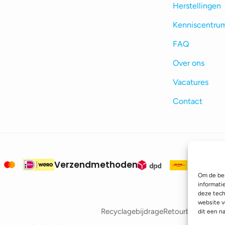
Herstellingen
Kenniscentru
FAQ
Over ons
Vacatures
Contact
Verzendmethoden
Om de bes
informati
deze tech
website v
Recyclagebijdrage
Retourbeleid
Betaa
dit een n