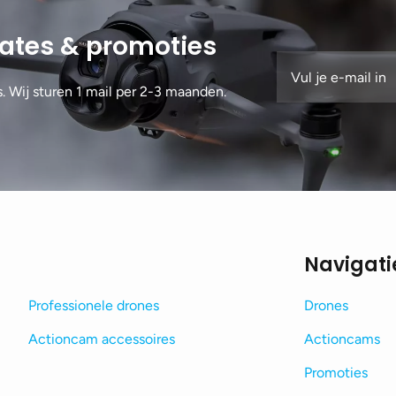
dates & promoties
s. Wij sturen 1 mail per 2-3 maanden.
Navigati
Professionele drones
Drones
Actioncam accessoires
Actioncams
Promoties